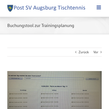
Zum
Inhalt
springen
Buchungstool zur Trainingsplanung
Zurück
Vor
Zeige
grösseres
Bild