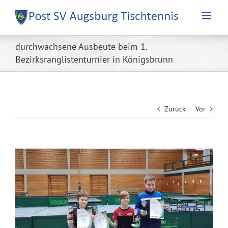
Zum
Inhalt
springen
durchwachsene Ausbeute beim 1.
Bezirksranglistenturnier in Königsbrunn
Zurück
Vor
Zeige
grösseres
Bild