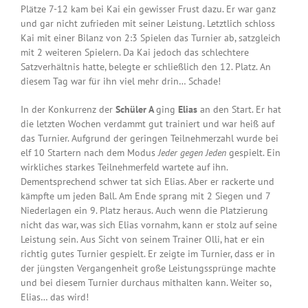
Plätze 7-12 kam bei Kai ein gewisser Frust dazu. Er war ganz
und gar nicht zufrieden mit seiner Leistung. Letztlich schloss
Kai mit einer Bilanz von 2:3 Spielen das Turnier ab, satzgleich
mit 2 weiteren Spielern. Da Kai jedoch das schlechtere
Satzverhältnis hatte, belegte er schließlich den 12. Platz. An
diesem Tag war für ihn viel mehr drin… Schade!
In der Konkurrenz der
Schüler A
ging
Elias
an den Start. Er hat
die letzten Wochen verdammt gut trainiert und war heiß auf
das Turnier. Aufgrund der geringen Teilnehmerzahl wurde bei
elf 10 Startern nach dem Modus
Jeder gegen Jeden
gespielt. Ein
wirkliches starkes Teilnehmerfeld wartete auf ihn.
Dementsprechend schwer tat sich Elias. Aber er rackerte und
kämpfte um jeden Ball. Am Ende sprang mit 2 Siegen und 7
Niederlagen ein 9. Platz heraus. Auch wenn die Platzierung
nicht das war, was sich Elias vornahm, kann er stolz auf seine
Leistung sein. Aus Sicht von seinem Trainer Olli, hat er ein
richtig gutes Turnier gespielt. Er zeigte im Turnier, dass er in
der jüngsten Vergangenheit große Leistungssprünge machte
und bei diesem Turnier durchaus mithalten kann. Weiter so,
Elias… das wird!