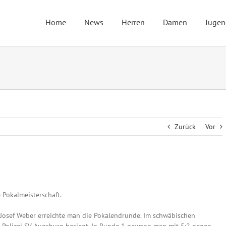
Home
News
Herren
Damen
Jugen
Zurück
Vor
 Pokalmeisterschaft.
Josef Weber erreichte man die Pokalendrunde. Im schwäbischen
 Polizei SV Augsburg besiegt. In Runde 1 gewann man mit 5:2 gegen