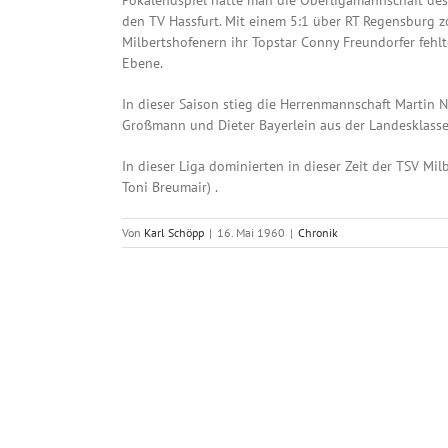
den TV Hassfurt. Mit einem 5:1 über RT Regensburg 
Milbertshofenern ihr Topstar Conny Freundorfer fehlt
Ebene.
In dieser Saison stieg die Herrenmannschaft Martin N
Großmann und Dieter Bayerlein aus der Landesklasse i
In dieser Liga dominierten in dieser Zeit der TSV Mi
Toni Breumair) .
Von
Karl Schöpp
|
16. Mai 1960
|
Chronik