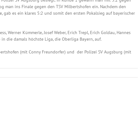
zog man ins Finale gegen den TSV Milbertshofen ein. Nachdem den
e, gab es ein klares 5:2 und somit den ersten Pokalsieg auf bayerischer
ess, Werner Kümmerle, Josef Weber, Erich Trepl, Erich Goldau, Hannes
n die damals höchste Liga, die Oberliga Bayern, auf.
lbertshofen (mit Conny Freundorfer) und der Polizei SV Augsburg (mit