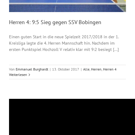
Herren 4: 9:5 Sieg gegen SSV Bobingen
Einen guten Start in die neue Spielzeit 2017/2018 in der 1.
Kreisliga legte die 4. Herren Mannschaft hin. Nachdem im
ersten Punktspiel Hochzoll V relativ klar mit 9:2 besiegt [...]
Von
Emmanuel Burghardt
|
13. Oktober 2017
|
Alle
,
Herren
,
Herren 4
Weiterlesen