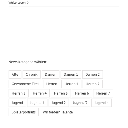
Weiterlesen
News Kategorie wählen:
Alle
Chronik
Damen
Damen 1
Damen 2
Gewonnene Titel
Herren
Herren 1
Herren 2
Herren 3
Herren 4
Herren 5
Herren 6
Herren 7
Jugend
Jugend 1
Jugend 2
Jugend 3
Jugend 4
Spielerportraits
Wir fördern Talente