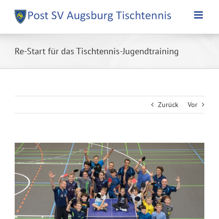
Zum
Inhalt
springen
Re-Start für das Tischtennis-Jugendtraining
Zurück
Vor
Zeige
grösseres
Bild