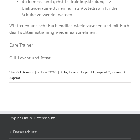
du kommst und gehst in Trainingskleidung —>
Umkleideräume dürfen
nur
als Abstellraum für die
Schuhe verwendet werden.
Wir freuen uns sehr Euch endlich wiederzusehen und mit Euch
das Tischtennistraining wieder aufzunehmen!
Eure Trainer
Olli, Levent und Resat
Von
Olli Gamm
|
7. Juni 2020
|
Alle
,
Jugend
,
Jugend 1
,
Jugend 2
,
Jugend 3
,
Jugend 4
Impressum & Datenschutz
Datenschutz