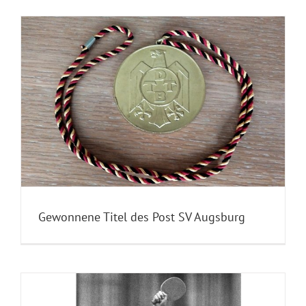
Gewonnene Titel des Post SV Augsburg