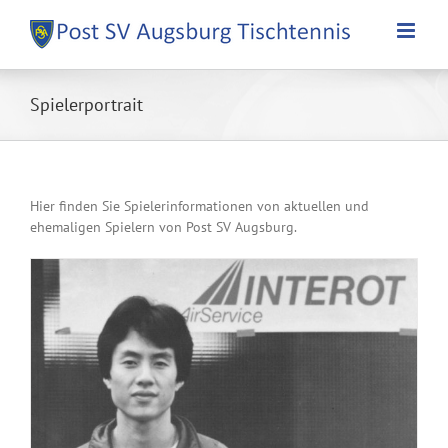
Zum
Inhalt
springen
Spielerportrait
Hier finden Sie Spielerinformationen von aktuellen und
ehemaligen Spielern von Post SV Augsburg.