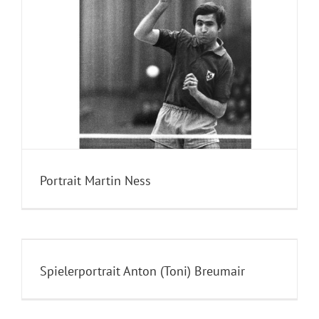
Portrait Martin Ness
Spielerportrait Anton (Toni) Breumair