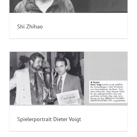
Shi Zhihao
Spielerportrait Dieter Voigt