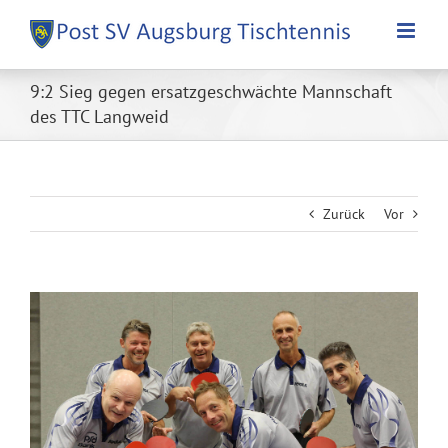
Zum
Inhalt
springen
9:2 Sieg gegen ersatzgeschwächte Mannschaft
des TTC Langweid
Zurück
Vor
Zeige
grösseres
Bild