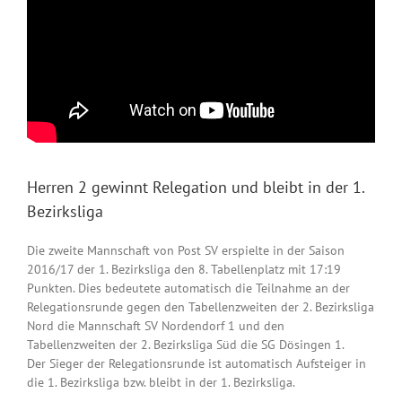
Herren 2 gewinnt Relegation und bleibt in der 1.
Bezirksliga
Die zweite Mannschaft von Post SV erspielte in der Saison
2016/17 der 1. Bezirksliga den 8. Tabellenplatz mit 17:19
Punkten. Dies bedeutete automatisch die Teilnahme an der
Relegationsrunde gegen den Tabellenzweiten der 2. Bezirksliga
Nord die Mannschaft SV Nordendorf 1 und den
Tabellenzweiten der 2. Bezirksliga Süd die SG Dösingen 1.
Der Sieger der Relegationsrunde ist automatisch Aufsteiger in
die 1. Bezirksliga bzw. bleibt in der 1. Bezirksliga.