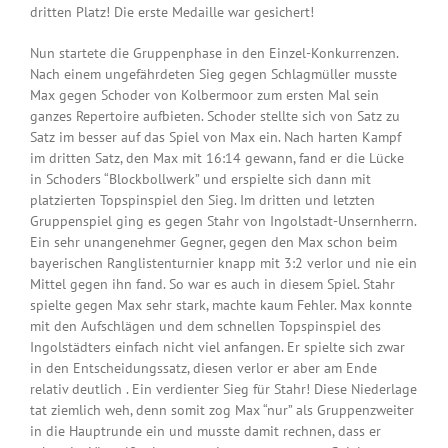
dritten Platz! Die erste Medaille war gesichert!
Nun startete die Gruppenphase in den Einzel-Konkurrenzen.
Nach einem ungefährdeten Sieg gegen Schlagmüller musste
Max gegen Schoder von Kolbermoor zum ersten Mal sein
ganzes Repertoire aufbieten. Schoder stellte sich von Satz zu
Satz im besser auf das Spiel von Max ein. Nach harten Kampf
im dritten Satz, den Max mit 16:14 gewann, fand er die Lücke
in Schoders “Blockbollwerk” und erspielte sich dann mit
platzierten Topspinspiel den Sieg. Im dritten und letzten
Gruppenspiel ging es gegen Stahr von Ingolstadt-Unsernherrn.
Ein sehr unangenehmer Gegner, gegen den Max schon beim
bayerischen Ranglistenturnier knapp mit 3:2 verlor und nie ein
Mittel gegen ihn fand. So war es auch in diesem Spiel. Stahr
spielte gegen Max sehr stark, machte kaum Fehler. Max konnte
mit den Aufschlägen und dem schnellen Topspinspiel des
Ingolstädters einfach nicht viel anfangen. Er spielte sich zwar
in den Entscheidungssatz, diesen verlor er aber am Ende
relativ deutlich . Ein verdienter Sieg für Stahr! Diese Niederlage
tat ziemlich weh, denn somit zog Max “nur” als Gruppenzweiter
in die Hauptrunde ein und musste damit rechnen, dass er