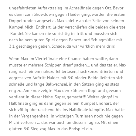
ungefährdeten Auftakttasieg im Achtelfinale gegen Ott. Bevor
es dann zum Showdown gegen Haider ging, wurden die ersten
Doppelrunden angesetzt. Max spielte an der Seite von seinem
Kumpel Michi Endhart. Leider verschliefen die beiden die erste
Rundel. Sie kamen nie so richtig in Tritt und mussten sich
nach keinem guten Spiel gegen Panzer und Schlagmüller mit
3:1 geschlagen geben. Schade, da war wirklich mehr drin!
Wenn Max im Viertelfinale eine Chance haben wollte, dann
musste er mehrere Schippen drauf packen… und das tat er. Max
rang nach einem nahezu fehlerlosen, hochkonzentrierten und
aggressiven Auftritt Haider mit 3:0 nieder. Beide lieferten sich
schnelle und lange Ballwechsel, in den Sätzen ging es stets
eng zu. Am Ende zeigte Max den kühleren Kopf und gewann
verdient in dieser Höhe. Super, gemacht!!! Weiter gings! Im
Halbfinale ging es dann gegen seinen Kumpel Endhart, der
sich völlig überraschend bis ins Halbfinale kämpfte. Max hatte
in der Vergangenheit in wichtigen Turnieren noch nie gegen
Michi verloren … das war auch an diesem Tag so. Mit einem
glatten 3:0 Sieg zog Max in das Endspiel ein.