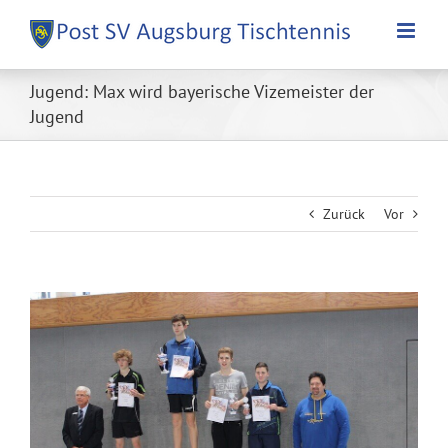
Zum
Inhalt
springen
Jugend: Max wird bayerische Vizemeister der
Jugend
Zurück
Vor
Zeige
grösseres
Bild