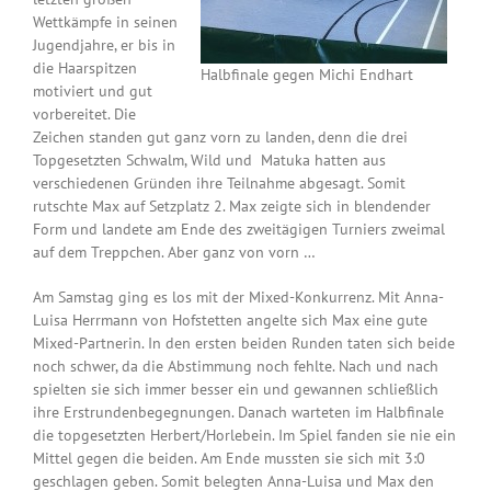
Wettkämpfe in seinen
Jugendjahre, er bis in
die Haarspitzen
Halbfinale gegen Michi Endhart
motiviert und gut
vorbereitet. Die
Zeichen standen gut ganz vorn zu landen, denn die drei
Topgesetzten Schwalm, Wild und Matuka hatten aus
verschiedenen Gründen ihre Teilnahme abgesagt. Somit
rutschte Max auf Setzplatz 2. Max zeigte sich in blendender
Form und landete am Ende des zweitägigen Turniers zweimal
auf dem Treppchen. Aber ganz von vorn …
Am Samstag ging es los mit der Mixed-Konkurrenz. Mit Anna-
Luisa Herrmann von Hofstetten angelte sich Max eine gute
Mixed-Partnerin. In den ersten beiden Runden taten sich beide
noch schwer, da die Abstimmung noch fehlte. Nach und nach
spielten sie sich immer besser ein und gewannen schließlich
ihre Erstrundenbegegnungen. Danach warteten im Halbfinale
die topgesetzten Herbert/Horlebein. Im Spiel fanden sie nie ein
Mittel gegen die beiden. Am Ende mussten sie sich mit 3:0
geschlagen geben. Somit belegten Anna-Luisa und Max den