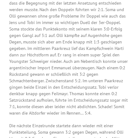
dass die Begegnung mit der letzten Ansetzung entschieden
werden musste. Nach den Doppeln führten wir 2:1. Soma und
Olli gewannen ohne große Probleme ihr Doppel wie auch das
Jens und Tobi im immer so wichtigen Duell der 3er-Doppel.
Soma stockte das Punktekonto mit seinem klaren 3:0-Erfolg
gegen Gangl auf 3:1 auf. Olli kämpfte auf Augenhöhe gegen
Degen, musste sich aber am Ende knapp mit 1:3 geschlagen
gegeben. Im mittleren Paarkreuz lief das Kampfschwein Harti
dann zur Höchstform auf. Er rang in einem super Spiel den
Youngster Schweiger nieder. Auch am Nebentisch konnte unser
argentinischer Import Emmanuel überzeugen. Nach einem 0:2
Rückstand gewann er schließlich mit 3:2 gegen
Schmachtenberger. Zwischenstand 5:2. Im unteren Paarkreuz
gingen beide Einzel in den Entscheidungssatz. Tobi verlor
denkbar knapp gegen Feilmayr. Thomas konnte einen 0:2
Satzrückstand aufholen, führte im Entscheidungssatz sogar mit
7:1, konnte diesen aber leider nicht abdichten. Schade! Somit
waren die Altdorfer wieder im Rennen… 5:4.
Die nächste Einzelrunde startete dann wieder mit einer
Punkteteilung. Soma gewann 3:2 gegen Degen, während Olli