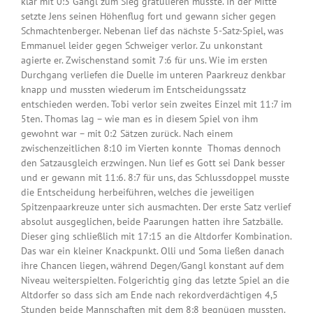
klar mit 0:3 Gangl zum Sieg gratulieren musste. In der Mitte
setzte Jens seinen Höhenflug fort und gewann sicher gegen
Schmachtenberger. Nebenan lief das nächste 5-Satz-Spiel, was
Emmanuel leider gegen Schweiger verlor. Zu unkonstant
agierte er. Zwischenstand somit 7:6 für uns. Wie im ersten
Durchgang verliefen die Duelle im unteren Paarkreuz denkbar
knapp und mussten wiederum im Entscheidungssatz
entschieden werden. Tobi verlor sein zweites Einzel mit 11:7 im
5ten. Thomas lag – wie man es in diesem Spiel von ihm
gewohnt war – mit 0:2 Sätzen zurück. Nach einem
zwischenzeitlichen 8:10 im Vierten konnte Thomas dennoch
den Satzausgleich erzwingen. Nun lief es Gott sei Dank besser
und er gewann mit 11:6. 8:7 für uns, das Schlussdoppel musste
die Entscheidung herbeiführen, welches die jeweiligen
Spitzenpaarkreuze unter sich ausmachten. Der erste Satz verlief
absolut ausgeglichen, beide Paarungen hatten ihre Satzbälle.
Dieser ging schließlich mit 17:15 an die Altdorfer Kombination.
Das war ein kleiner Knackpunkt. Olli und Soma ließen danach
ihre Chancen liegen, während Degen/Gangl konstant auf dem
Niveau weiterspielten. Folgerichtig ging das letzte Spiel an die
Altdorfer so dass sich am Ende nach rekordverdächtigen 4,5
Stunden beide Mannschaften mit dem 8:8 begnügen mussten.