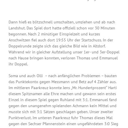
Dann hieß es blitzschnell umschalten, umziehen und ab nach
Landshut. Das Spiel dort hatte offiziell schon vor 30 Minuten
begonnen. Nach 2 minütiger Einspielzeit und kurzes
Anschwitzen fiel auch dort 19:55 Uhr der Startschuss. In der
Doppelrunde zeigte sich das gleiche Bild wie in Altdorf.
Während wir in gleicher Aufstellung unser 1er- und 3er-Doppel
nach Hause bringen konnten, verloren Thomas und Emmanuel
ihr Doppel.
Soma und auch Olli – nach anfänglichen Problemen – bauten
das Punktekonto gegen Messmann und Betz auf 4 Zähler aus.
Im mittleren Paarkreuz konnte Jens „Mr. Hundertprozent“ Harti
diesem Spitznamen alle Ehre machen und gewann sein erstes
Einzel in diesem Spiel gegen Ruhland mit 3:1. Emmanuel fand
gegen den unangenehm spielenden Achmann kein Mittel und
musste sich mit 3:1 Sätzen geschlagen geben. Unser zweiter
Punktverlust. Im unteren Paarkreuz fuhr Thomas dieses Mal
gegen den Sechser Pfannenstein einen ungefährdeten 3:0 Sieg