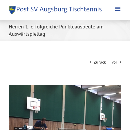
Zum
Inhalt
springen
Herren 1: erfolgreiche Punkteausbeute am
Auswärtspieltag
Zurück
Vor
Zeige
grösseres
Bild