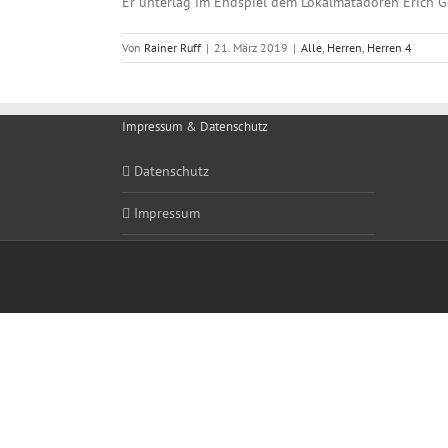
Er unterlag im Endspiel dem Lokalmatadoren Erich 
Von
Rainer Ruff
|
21. März 2019
|
Alle
,
Herren
,
Herren 4
Impressum & Datenschutz
Datenschutz
Impressum