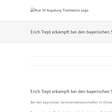
Zum
Inhalt
springen
Erich Trepl erkämpft bei den bayerischen 
Zeige
grösseres
Erich Trepl erkämpft bei den bayerischen 
Bild
Bei den bayrischen Seniorenmeisterschaften in Ochsen