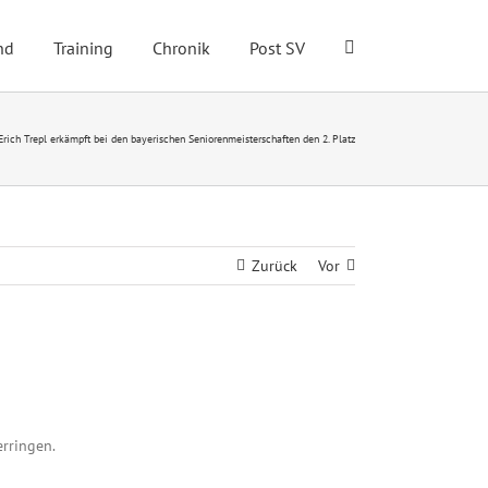
nd
Training
Chronik
Post SV
Erich Trepl erkämpft bei den bayerischen Seniorenmeisterschaften den 2. Platz
Zurück
Vor
erringen.