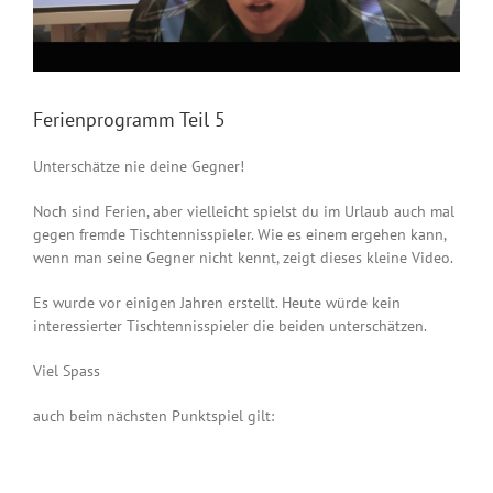
Ferienprogramm Teil 5
Unterschätze nie deine Gegner!
Noch sind Ferien, aber vielleicht spielst du im Urlaub auch mal
gegen fremde Tischtennisspieler. Wie es einem ergehen kann,
wenn man seine Gegner nicht kennt, zeigt dieses kleine Video.
Es wurde vor einigen Jahren erstellt. Heute würde kein
interessierter Tischtennisspieler die beiden unterschätzen.
Viel Spass
auch beim nächsten Punktspiel gilt: