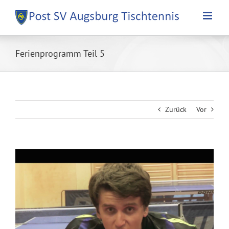
Zum
Inhalt
springen
Ferienprogramm Teil 5
Zurück
Vor
Zeige
grösseres
Bild