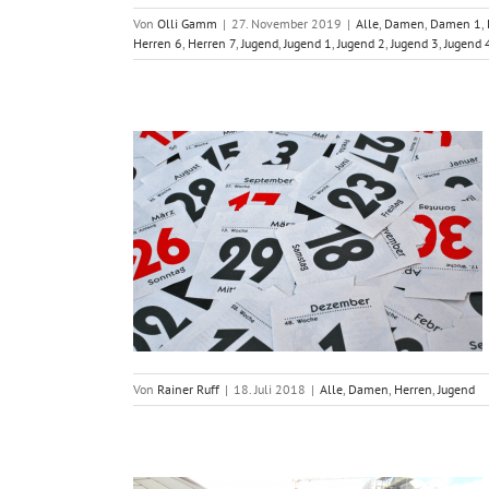
Von
Olli Gamm
|
27. November 2019
|
Alle
,
Damen
,
Damen 1
,
Herren 6
,
Herren 7
,
Jugend
,
Jugend 1
,
Jugend 2
,
Jugend 3
,
Jugend 
18/19 am Di. 24.
0 Uhr
Jugend
Von
Rainer Ruff
|
18. Juli 2018
|
Alle
,
Damen
,
Herren
,
Jugend