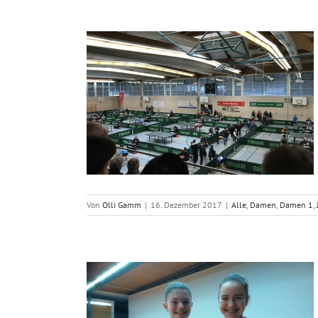
rgen bei den
en für einen
bschluss
Jugend
Von
Olli Gamm
|
16. Dezember 2017
|
Alle
,
Damen
,
Damen 1
,