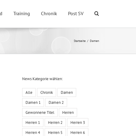
d
Training
Chronik
Post SV
Startseite
Damen
News Kategorie wählen:
Alle
Chronik
Damen
Damen 1
Damen 2
Gewonnene Titel
Herren
Herren 1
Herren 2
Herren 3
Herren 4
Herren 5
Herren 6