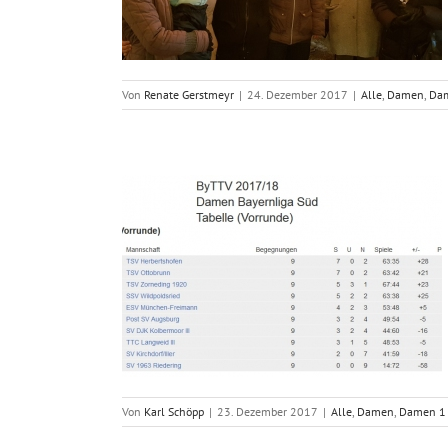
Von
Renate Gerstmeyr
|
24. Dezember 2017
|
Alle
,
Damen
,
Da
agen zu
n 1
Von
Karl Schöpp
|
23. Dezember 2017
|
Alle
,
Damen
,
Damen 1