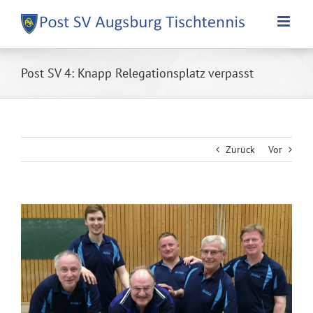
Zum
Inhalt
springen
Post SV 4: Knapp Relegationsplatz verpasst
Zurück
Vor
Zeige
grösseres
Bild