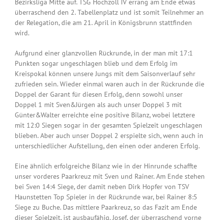
Bezirksliga Mitte auf. TSG Hochzoll IV errang am Ende etwas
überraschend den 2. Tabellenplatz und ist somit Teilnehmer an
der Relegation, die am 21. April in Königsbrunn stattfinden
wird.
Aufgrund einer glanzvollen Rückrunde, in der man mit 17:1
Punkten sogar ungeschlagen blieb und dem Erfolg im
Kreispokal können unsere Jungs mit dem Saisonverlauf sehr
zufrieden sein. Wieder einmal waren auch in der Rückrunde die
Doppel der Garant für diesen Erfolg, denn sowohl unser
Doppel 1 mit Sven&Jürgen als auch unser Doppel 3 mit
Günter&Walter erreichte eine positive Bilanz, wobei letztere
mit 12:0 Siegen sogar in der gesamten Spielzeit ungeschlagen
blieben. Aber auch unser Doppel 2 erspielte sich, wenn auch in
unterschiedlicher Aufstellung, den einen oder anderen Erfolg.
Eine ähnlich erfolgreiche Bilanz wie in der Hinrunde schaffte
unser vorderes Paarkreuz mit Sven und Rainer. Am Ende stehen
bei Sven 14:4 Siege, der damit neben Dirk Hopfer von TSV
Haunstetten Top Spieler in der Rückrunde war, bei Rainer 8:5
Siege zu Buche. Das mittlere Paarkreuz, so das Fazit am Ende
dieser Spielzeit, ist ausbaufähig. Josef, der überraschend vorne