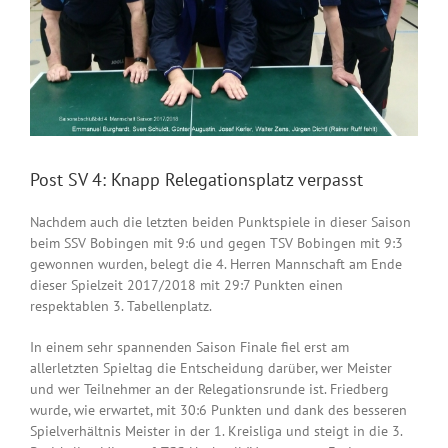
Post SV 4: Knapp Relegationsplatz verpasst
Nachdem auch die letzten beiden Punktspiele in dieser Saison
beim SSV Bobingen mit 9:6 und gegen TSV Bobingen mit 9:3
gewonnen wurden, belegt die 4. Herren Mannschaft am Ende
dieser Spielzeit 2017/2018 mit 29:7 Punkten einen
respektablen 3. Tabellenplatz.
In einem sehr spannenden Saison Finale fiel erst am
allerletzten Spieltag die Entscheidung darüber, wer Meister
und wer Teilnehmer an der Relegationsrunde ist. Friedberg
wurde, wie erwartet, mit 30:6 Punkten und dank des besseren
Spielverhältnis Meister in der 1. Kreisliga und steigt in die 3.