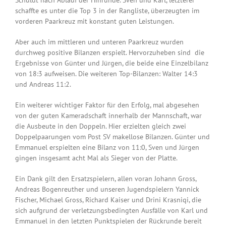
Schuldt nach Ablauf der Hinrunde. Sven und Karl, letzterer
schaffte es unter die Top 3 in der Rangliste, überzeugten im
vorderen Paarkreuz mit konstant guten Leistungen.
Aber auch im mittleren und unteren Paarkreuz wurden
durchweg positive Bilanzen erspielt. Hervorzuheben sind die
Ergebnisse von Günter und Jürgen, die beide eine Einzelbilanz
von 18:3 aufweisen. Die weiteren Top-Bilanzen: Walter 14:3
und Andreas 11:2.
Ein weiterer wichtiger Faktor für den Erfolg, mal abgesehen
von der guten Kameradschaft innerhalb der Mannschaft, war
die Ausbeute in den Doppeln. Hier erzielten gleich zwei
Doppelpaarungen vom Post SV makellose Bilanzen. Günter und
Emmanuel erspielten eine Bilanz von 11:0, Sven und Jürgen
gingen insgesamt acht Mal als Sieger von der Platte.
Ein Dank gilt den Ersatzspielern, allen voran Johann Gross,
Andreas Bogenreuther und unseren Jugendspielern Yannick
Fischer, Michael Gross, Richard Kaiser und Drini Krasniqi, die
sich aufgrund der verletzungsbedingten Ausfälle von Karl und
Emmanuel in den letzten Punktspielen der Rückrunde bereit