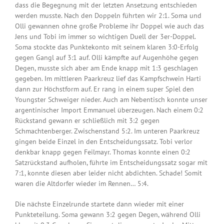
dass die Begegnung mit der letzten Ansetzung entschieden
werden musste. Nach den Doppeln führten wir 2:1. Soma und
Olli gewannen ohne große Probleme ihr Doppel wie auch das
Jens und Tobi im immer so wichtigen Duell der 3er-Doppel.
Soma stockte das Punktekonto mit seinem klaren 3:0-Erfolg
gegen Gangl auf 3:1 auf. Olli kämpfte auf Augenhöhe gegen
Degen, musste sich aber am Ende knapp mit 1:3 geschlagen
gegeben. Im mittleren Paarkreuz lief das Kampfschwein Harti
dann zur Höchstform auf. Er rang in einem super Spiel den
Youngster Schweiger nieder. Auch am Nebentisch konnte unser
argentinischer Import Emmanuel überzeugen. Nach einem 0:2
Rückstand gewann er schließlich mit 3:2 gegen
Schmachtenberger. Zwischenstand 5:2. Im unteren Paarkreuz
gingen beide Einzel in den Entscheidungssatz. Tobi verlor
denkbar knapp gegen Feilmayr. Thomas konnte einen 0:2
Satzrückstand aufholen, führte im Entscheidungssatz sogar mit
7:1, konnte diesen aber leider nicht abdichten. Schade! Somit
waren die Altdorfer wieder im Rennen… 5:4.
Die nächste Einzelrunde startete dann wieder mit einer
Punkteteilung. Soma gewann 3:2 gegen Degen, während Olli