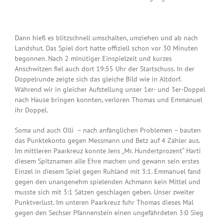
Dann hieß es blitzschnell umschalten, umziehen und ab nach
Landshut. Das Spiel dort hatte offiziell schon vor 30 Minuten
begonnen. Nach 2 minütiger Einspielzeit und kurzes
Anschwitzen fiel auch dort 19:55 Uhr der Startschuss. In der
Doppelrunde zeigte sich das gleiche Bild wie in Altdorf.
Während wir in gleicher Aufstellung unser 1er- und 3er-Doppel
nach Hause bringen konnten, verloren Thomas und Emmanuel
ihr Doppel.
Soma und auch Olli – nach anfänglichen Problemen – bauten
das Punktekonto gegen Messmann und Betz auf 4 Zähler aus.
Im mittleren Paarkreuz konnte Jens „Mr. Hundertprozent“ Harti
diesem Spitznamen alle Ehre machen und gewann sein erstes
Einzel in diesem Spiel gegen Ruhland mit 3:1. Emmanuel fand
gegen den unangenehm spielenden Achmann kein Mittel und
musste sich mit 3:1 Sätzen geschlagen geben. Unser zweiter
Punktverlust. Im unteren Paarkreuz fuhr Thomas dieses Mal
gegen den Sechser Pfannenstein einen ungefährdeten 3:0 Sieg