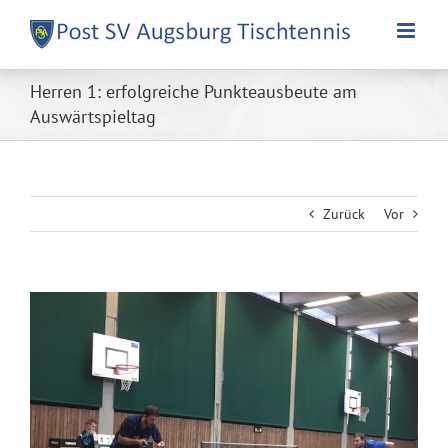
Zum
Inhalt
springen
Herren 1: erfolgreiche Punkteausbeute am
Auswärtspieltag
Zurück
Vor
Zeige
grösseres
Bild