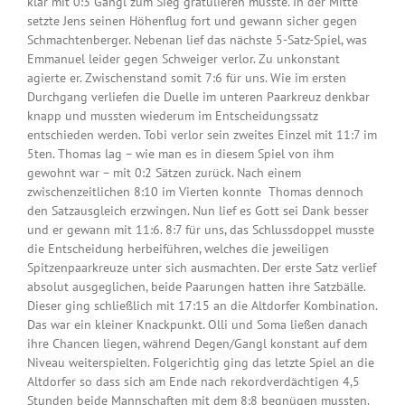
klar mit 0:3 Gangl zum Sieg gratulieren musste. In der Mitte
setzte Jens seinen Höhenflug fort und gewann sicher gegen
Schmachtenberger. Nebenan lief das nächste 5-Satz-Spiel, was
Emmanuel leider gegen Schweiger verlor. Zu unkonstant
agierte er. Zwischenstand somit 7:6 für uns. Wie im ersten
Durchgang verliefen die Duelle im unteren Paarkreuz denkbar
knapp und mussten wiederum im Entscheidungssatz
entschieden werden. Tobi verlor sein zweites Einzel mit 11:7 im
5ten. Thomas lag – wie man es in diesem Spiel von ihm
gewohnt war – mit 0:2 Sätzen zurück. Nach einem
zwischenzeitlichen 8:10 im Vierten konnte Thomas dennoch
den Satzausgleich erzwingen. Nun lief es Gott sei Dank besser
und er gewann mit 11:6. 8:7 für uns, das Schlussdoppel musste
die Entscheidung herbeiführen, welches die jeweiligen
Spitzenpaarkreuze unter sich ausmachten. Der erste Satz verlief
absolut ausgeglichen, beide Paarungen hatten ihre Satzbälle.
Dieser ging schließlich mit 17:15 an die Altdorfer Kombination.
Das war ein kleiner Knackpunkt. Olli und Soma ließen danach
ihre Chancen liegen, während Degen/Gangl konstant auf dem
Niveau weiterspielten. Folgerichtig ging das letzte Spiel an die
Altdorfer so dass sich am Ende nach rekordverdächtigen 4,5
Stunden beide Mannschaften mit dem 8:8 begnügen mussten.