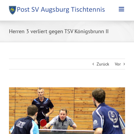
Zum
Inhalt
springen
Herren 3 verliert gegen TSV Königsbrunn II
Zurück
Vor
Zeige
grösseres
Bild