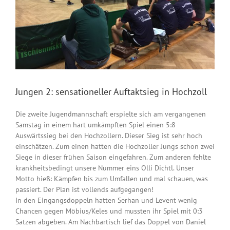
Jungen 2: sensationeller Auftaktsieg in Hochzoll
Die zweite Jugendmannschaft erspielte sich am vergangenen
Samstag in einem hart umkämpften Spiel einen 5:8
Auswärtssieg bei den Hochzollern. Dieser Sieg ist sehr hoch
einschätzen. Zum einen hatten die Hochzoller Jungs schon zwei
Siege in dieser frühen Saison eingefahren. Zum anderen fehlte
krankheitsbedingt unsere Nummer eins Olli Dichtl. Unser
Motto hieß: Kämpfen bis zum Umfallen und mal schauen, was
passiert. Der Plan ist vollends aufgegangen!
In den Eingangsdoppeln hatten Serhan und Levent wenig
Chancen gegen Möbius/Keles und mussten ihr Spiel mit 0:3
Sätzen abgeben. Am Nachbartisch lief das Doppel von Daniel