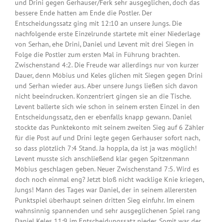
und Drini gegen Gerhauser/Ferk sehr ausgeglichen, doch das
bessere Ende hatten am Ende die Postler. Der
Entscheidungssatz ging mit 12:10 an unsere Jungs. Die
nachfolgende erste Einzelrunde startete mit einer Niederlage
von Serhan, ehe Drini, Daniel und Levent mit drei Siegen in
Folge die Postler zum ersten Mal in Führung brachten.
Zwischenstand 4:2. Die Freude war allerdings nur von kurzer
Dauer, denn Möbius und Keles glichen mit Siegen gegen Drini
und Serhan wieder aus. Aber unsere Jungs ließen sich davon
nicht beeindrucken. Konzentriert gingen sie an die Tische.
Levent ballerte sich wie schon in seinem ersten Einzel in den
Entscheidungssatz, den er ebenfalls knapp gewann. Daniel
stockte das Punktekonto mit seinem zweiten Sieg auf 6 Zähler
für die Post auf und Drini legte gegen Gerhauser sofort nach,
so dass plötzlich 7:4 Stand. Ja hoppla, da ist ja was möglich!
Levent musste sich anschließend klar gegen Spitzenmann
Möbius geschlagen geben. Neuer Zwischenstand 7:5. Wird es
doch noch einmal eng? Jetzt bloß nicht wacklige Knie kriegen,
Jungs! Mann des Tages war Daniel, der in seinem allerersten
Punktspiel überhaupt seinen dritten Sieg einfuhr. Im einem
wahnsinnig spannenden und sehr ausgeglichenen Spiel rang
Daniel Keles 11:9 im Entscheidungssatz nieder. Somit war der