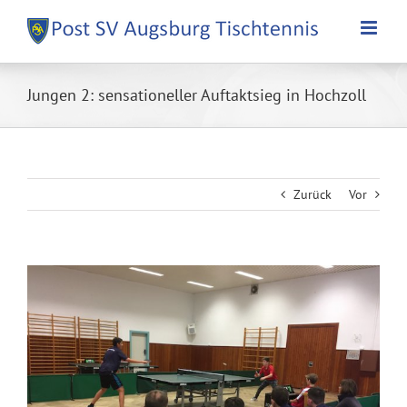
Zum
Inhalt
springen
Jungen 2: sensationeller Auftaktsieg in Hochzoll
Zurück
Vor
Zeige
grösseres
Bild