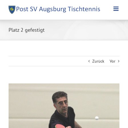
Zum
Inhalt
springen
Platz 2 gefestigt
Zurück
Vor
Zeige
grösseres
Bild